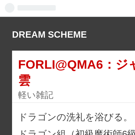
DREAM SCHEME
FORLI@QMA6：
雲
軽い雑記
ドラゴンの洗礼を浴びる。
ドラゴン組
（初級魔術師6