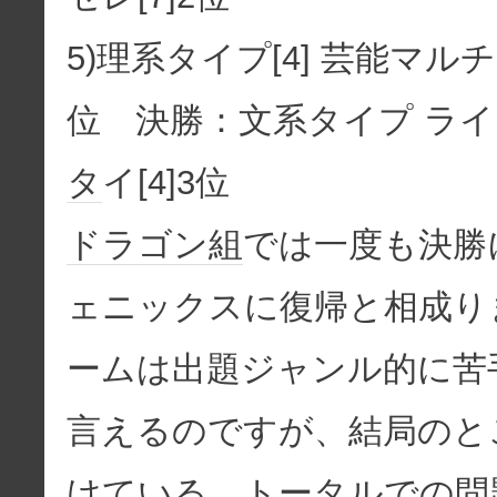
5)理系タイプ[4] 芸能マルチ[
位 決勝：文系タイプ ライ
タ
イ[4]3位
ドラゴン組
では一度も決勝
ェニックスに復帰と相成り
ームは出題ジャンル的に苦
言えるのですが、結局のと
けている。トータルでの問