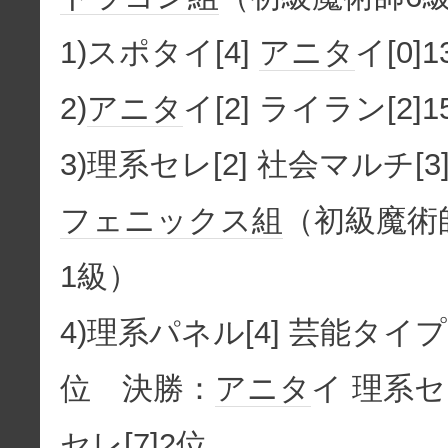
1)スポタイ[4]
アニタ
イ[0]
2)
アニタ
イ[2] ライラン[2]1
3)理系セレ[2] 社会マルチ[3
フェニックス組
（初級魔術
1級）
4)理系パネル[4] 芸能タイプ[
位 決勝：
アニタ
イ 理系セ
セレ[7]2位